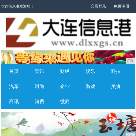
会员登录
免费注册
大连信息港欢迎您！
广告
首页
资讯
财经
娱乐
科技
汽车
时尚
企业
游戏
美食
商讯
消费
微商
广告