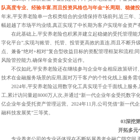
队高度专业、经验丰富,而且投资风格也与年金“长周期、稳健投资
年末,平安养老险单一含权类组合的业绩保持市场前列,近三年、
幅超越了市场平均业绩,真正实现了中长期为客户实现年金资产
在此基础上,平安养老险也积累并建立起稳健的受托管理能力
字化平台”,实现与账管、托管、投管更高效的直连,而且不断升
点、兼备“绝对+相对”复合型收益目标的资配管理框架和流程;
风险管控能力,确保年金资金安全运作。
不仅如此,平安养老险还在继续参与企业年金相应政策研讨
技术在金融服务场景的应用,面对万千客户的个性化线上服务需
2024年,平安养老险运用数字化工具实现千企千面线上服务,
工,累计访问量超8000万人次,并通过“新一代企业年金受托数字化平
亿企业年金受托资产管理运营。2024年11月,公司凭借“新一代
融科技发展奖”三等奖。
03
深挖
开拓多元
专业养老公司的专业还体现在不断拓展养老金融广阔空间,