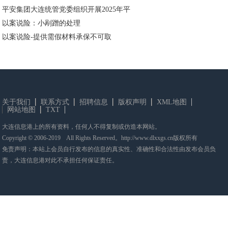
平安集团大连统管党委组织开展2025年平
以案说险：小剐蹭的处理
以案说险-提供需假材料承保不可取
关于我们
联系方式
招聘信息
版权声明
XML地图
网站地图
TXT
大连信息港上的所有资料，任何人不得复制或仿造本网站。
Copyright © 2006-2019 All Rights Reserved。http://www.dlxxgs.cn版权所有
免责声明：本站上会员自行发布的信息的真实性、准确性和合法性由发布会员负
责，大连信息港对此不承担任何保证责任。