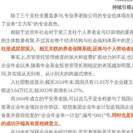
持续引领
除了三个支柱全覆盖参与,专业养老险公司的专业也体现在
了业务“主力军“的专业底色。
相较于近些年社会对于第三支柱个人养老金与日俱增的重视
的主体数量有限,不过其在整个经济结构与社会福利体系中的意
柱形成层层深入、相互关联的养老保障系统,还将与个人劳动者
事实上,尽管受托管理难度的加大和提费扩面动力的不足,也
企业年金以来,随着年金基金投资管理长期稳定的表现越加明显
同,并实现从无到有、从小到大的跨越式增长。
人社部数据显示,截至2024年末,我国共有15.93万个企业建
模达3.64万亿元,较2023年底增长14.27%。
而2004年成立的平安养老险,可以说几乎是全程参与了我国
签署企业年金项目合作协议。联想集团企业年金计划是我国企业
备案并获得批复的“企业年金单一计划”,编号“0001”号,
同时也是
的成功开端具有里程碑意义。
在20余年深耕企业年金的过程中,平安养老险基于年金资金