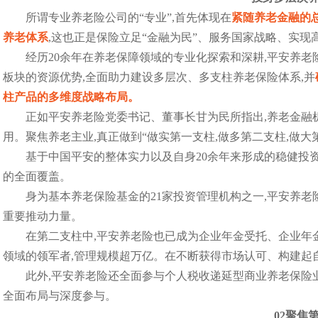
所谓专业养老险公司的“专业”,首先体现在
紧随养老金融的
养老体系
,这也正是保险立足“金融为民”、服务国家战略、实现
经历20余年在养老保障领域的专业化探索和深耕,平安养
板块的资源优势,全面助力建设多层次、多支柱养老保险体系,并
柱产品的多维度战略布局。
正如平安养老险党委书记、董事长甘为民所指出,养老金融
用。聚焦养老主业,真正做到“做实第一支柱,做多第二支柱,做
基于中国平安的整体实力以及自身20余年来形成的稳健投
的全面覆盖。
身为基本养老保险基金的21家投资管理机构之一,平安养
重要推动力量。
在第二支柱中,平安养老险也已成为企业年金受托、企业年
领域的领军者,管理规模超万亿。在不断获得市场认可、构建起
此外,平安养老险还全面参与个人税收递延型商业养老保险
全面布局与深度参与。
02
聚焦