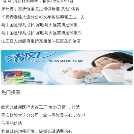
“森系”清新扑面而来，极狐阿尔法S/T森
犀旺携手重庆铜梁龙足球俱乐部 共创“体育
平安养老险大连分公司发布聚焦养老主业，力
与中国足球共成长 犀旺与大连英博足球俱
与中国足球共成长 犀旺与大连英博足球俱乐
法庄官方旗舰店重磅亮相第64届夜圣乔治济
广告
热门搜索
欧姆龙健康医疗大连工厂“智造升级”，打造
平安财险大连分公司：农业保险暖人心，农户
信保的价值
共筑诚信消费环境，提振金融消费信心