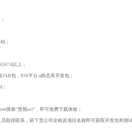
入；
号码；
OS7.0以上；
发JAR包，IOS平台.a静态库开发包；
别；
ore搜索“慧视ocr”，即可免费下载体验；
售人员取得联系，留下贵公司全称及项目名称即可获取开发包和测