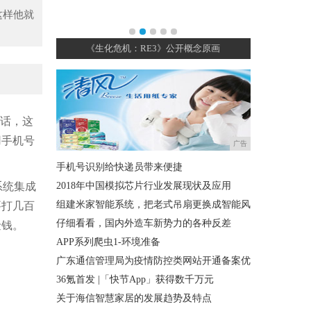
这样他就
血锁链透出恐
《生化危机：RE3》公开概念原画
网易新MO
电话，这
用手机号
广告
手机号识别给快递员带来便捷
系统集成
2018年中国模拟芯片行业发展现状及应用
组建米家智能系统，把老式吊扇更换成智能风
要打几百
仔细看看，国内外造车新势力的各种反差
金钱。
APP系列爬虫1-环境准备
广东通信管理局为疫情防控类网站开通备案优
36氪首发 |「快节App」获得数千万元
关于海信智慧家居的发展趋势及特点