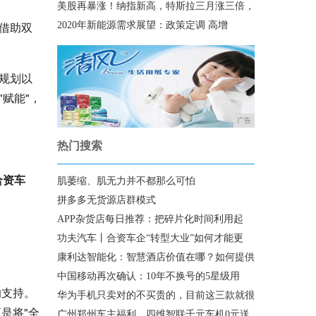
美股再暴涨！纳指新高，特斯拉三月涨三倍，
借助双
2020年新能源需求展望：政策定调 高增
规划以
赋能"，
广告
热门搜索
合资车
肌萎缩、肌无力并不都那么可怕
拼多多无货源店群模式
APP杂货店每日推荐：把碎片化时间利用起
功夫汽车丨合资车企“转型大业”如何才能更
康利达智能化：智慧酒店价值在哪？如何提供
中国移动再次确认：10年不换号的5星级用
的支持。
华为手机只卖对的不买贵的，目前这三款就很
是将"全
广州郑州车主福利，四维智联千元车机0元送