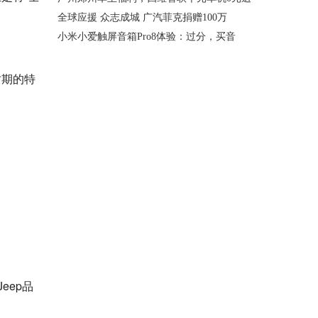
全球应援 众志成城 广汽菲克捐赠100万
小米小爱触屏音箱Pro8体验：过分，买音
时期的特
eep品