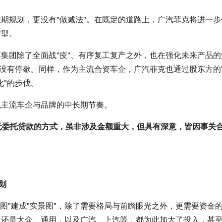
期规划，更没有"做减法"。在既定的道路上，广汽菲克将进一步
转型。
集团除了全面战"疫"、有序复工复产之外，也在强化未来产品的
并没有停歇。同样，作为主流合资车企，广汽菲克也通过股东方的"
化"的步伐。
乱主流车企与品牌的中长期节奏。
元委托贷款的方式，虽非涉及金额重大，但具有深意，皆因事关
划
工图"建成"实景图"，除了需要格局与前瞻眼光之外，更需要资金
还是大众、通用，以及广汽、上汽等，都为此加大了投入，甚至