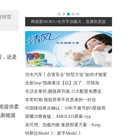
化转型
概念原画
网易新MOBA+生存手游爆火，直播热度超
游戏首班车
置，还是
广告
功夫汽车丨合资车企“转型大业”如何才能更
全新Jeep⁺指南者没【玩】没了，尽情加
生活全掌控,颜值再升级,15大配置免费送
非常时期 致肌营养不良患者的一封信
克提供委
中国移动再次确认：10年不换号的5星级用
品新能源
荣耀20青春版：AMOLED屏幕+typ
高可用、负载均衡 集群部署方案：Keep
特斯拉Model 3：新手Model 3