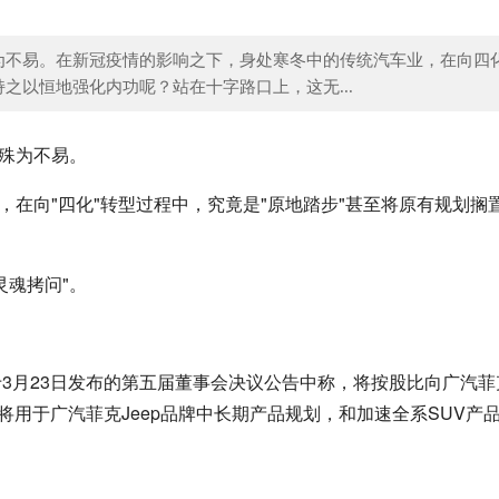
为不易。在新冠疫情的影响之下，身处寒冬中的传统汽车业，在向四
黎明杀机》曝新章节预告！带血锁链透出恐
《生化危机：RE3》公开
之以恒地强化内功呢？站在十字路口上，这无...
却殊为不易。
，在向"四化"转型过程中，究竟是"原地踏步"甚至将原有规划搁
灵魂拷问"。
3月23日发布的第五届董事会决议公告中称，将按股比向广汽菲
将用于广汽菲克Jeep品牌中长期产品规划，和加速全系SUV产