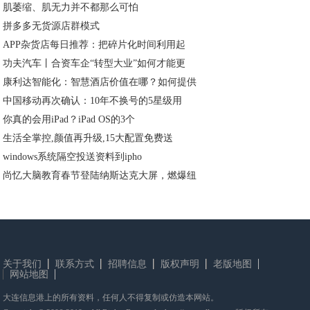
肌萎缩、肌无力并不都那么可怕
拼多多无货源店群模式
APP杂货店每日推荐：把碎片化时间利用起
功夫汽车丨合资车企“转型大业”如何才能更
康利达智能化：智慧酒店价值在哪？如何提供
中国移动再次确认：10年不换号的5星级用
你真的会用iPad？iPad OS的3个
生活全掌控,颜值再升级,15大配置免费送
windows系统隔空投送资料到ipho
尚忆大脑教育春节登陆纳斯达克大屏，燃爆纽
关于我们
联系方式
招聘信息
版权声明
老版地图
网站地图
大连信息港上的所有资料，任何人不得复制或仿造本网站。