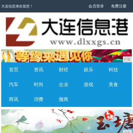
会员登录
免费注册
大连信息港欢迎您！
广告
首页
资讯
财经
娱乐
科技
汽车
时尚
企业
游戏
美食
商讯
消费
微商
广告