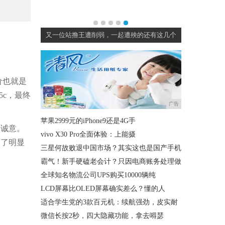
本推出各式各
又一位站撸王遭削弱，一起遭殃的还有这几个
定价也就是
5c，最终
广告
苹果2999元的iPhone9还是4G手
点诚意。
vivo X30 Pro全面体验：上能摄
到了明显
三星何故败退中国市场？其实这也是国产手机
霸气！新手硬磕老会计？只因电商账务处理做
全球知名物流公司UPS购买10000辆纯
LCD屏幕比OLED屏幕确实差么？懂的人
适合学生党的3款百元机：续航强劲，皮实耐
微信长按2秒，四大隐藏功能，拿去嘚瑟