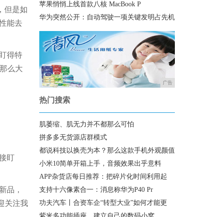
苹果悄悄上线首款八核 MacBook P
量，但是如
华为突然公开：自动驾驶一项关键发明占先机
的性能去
米盯得特
前那么大
广告
热门搜索
肌萎缩、肌无力并不都那么可怕
拼多多无货源店群模式
都说科技以换壳为本？那么这款手机外观颜值
接盯
小米10简单开箱上手，音频效果出乎意料
APP杂货店每日推荐：把碎片化时间利用起
次新品，
支持十六像素合一：消息称华为P40 Pr
迎关注我
功夫汽车丨合资车企“转型大业”如何才能更
紫米多功能插座，建立自己的数码小窝