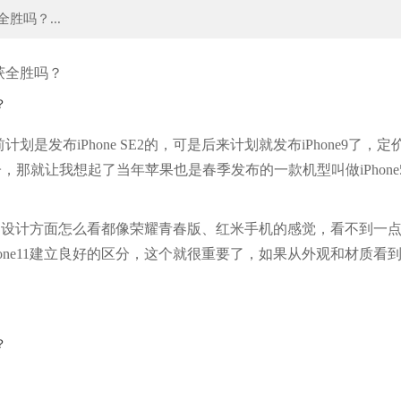
胜吗？...
网易新MOBA+生存手游爆火，直播热度超
游戏首班车：从饭盒到地垫，日
获全胜吗？
划是发布iPhone SE2的，可是后来计划就发布iPhone9了，
，那就让我想起了当年苹果也是春季发布的一款机型叫做iPhone
型从材质到设计方面怎么看都像荣耀青春版、红米手机的感觉，看不到一
iPhone11建立良好的区分，这个就很重要了，如果从外观和材质看