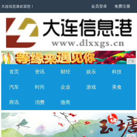
会员登录
免费注册
大连信息港欢迎您！
广告
首页
资讯
财经
娱乐
科技
汽车
时尚
企业
游戏
美食
商讯
消费
微商
广告