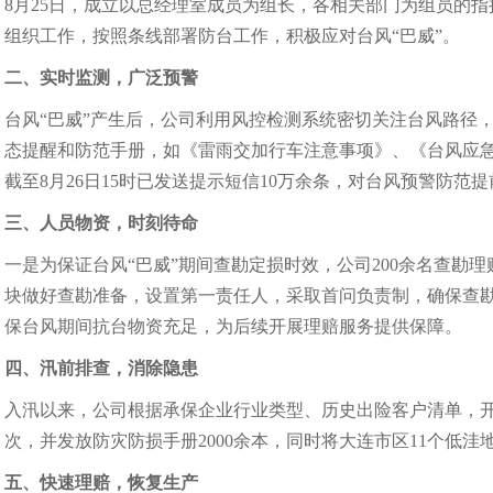
8月25日，成立以总经理室成员为组长，各相关部门为组员的
组织工作，按照条线部署防台工作，积极应对台风“巴威”。
二、实时监测，广泛预警
台风“巴威”产生后，公司利用风控检测系统密切关注台风路径
态提醒和防范手册，如《雷雨交加行车注意事项》、《台风应
截至8月26日15时已发送提示短信10万余条，对台风预警防范
三、人员物资，时刻待命
一是为保证台风“巴威”期间查勘定损时效，公司200余名查勘
块做好查勘准备，设置第一责任人，采取首问负责制，确保查
保台风期间抗台物资充足，为后续开展理赔服务提供保障。
四、汛前排查，消除隐患
入汛以来，公司根据承保企业行业类型、历史出险客户清单，开
次，并发放防灾防损手册2000余本，同时将大连市区11个低
五、快速理赔，恢复生产