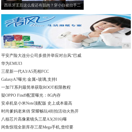
西班牙王后这么瘦还有肌肉？穿小白裙抬手二
广告
平安产险大连分公司多措并举应对台风“巴威
华为EMUI3
三星新一代A3/A5亮相FCC
GalaxyA7曝光:金属+玻璃,支持I
一加7T系列最简单获取ROOT权限教程
疑OPPO Find9配置曝光：8G内存
安卓机皇小米Note顶配版 史上成本最高
时尚爹妈老来俏 荣耀畅玩4街拍活动火热开
八核芯片高像素镜头三星A3(2016)曝
闲鱼惊现全新库存三星Mega手机,曾经要