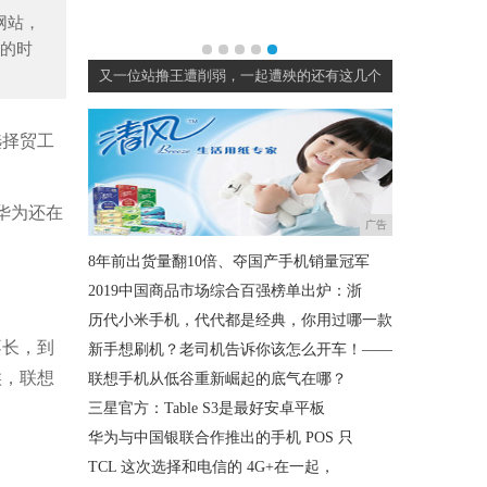
网站，
的时
本推出各式各
又一位站撸王遭削弱，一起遭殃的还有这几个
选择贸工
华为还在
广告
8年前出货量翻10倍、夺国产手机销量冠军
2019中国商品市场综合百强榜单出炉：浙
历代小米手机，代代都是经典，你用过哪一款
不长，到
新手想刷机？老司机告诉你该怎么开车！——
候，联想
联想手机从低谷重新崛起的底气在哪？
三星官方：Table S3是最好安卓平板
华为与中国银联合作推出的手机 POS 只
TCL 这次选择和电信的 4G+在一起，