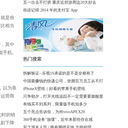
五一出去不打挤 重庆近郊游周边20大好去
你还记得 2014 年的支付宝 App
，就是俗
对比相当
户，其中
广告
能手机。
热门搜索
拆解验证--乐视1S承诺的是不是全都有了
中国最赚钱的快递公司，坐拥百万员工从不打
，以为靠
iPhoneX壁纸｜好看的苹果手机壁纸
后运营商
只争朝夕，打开光线追踪不一定需要要旗舰显
有钱买不到系列，限量版手机知多少
五个亮点告诉你，为何vivoAPEX20
此时的销
360手机业务“放缓”，近年来那些存在感
急剧下降
安之源名人堂 | 唯有脚踏实地,方能仰望