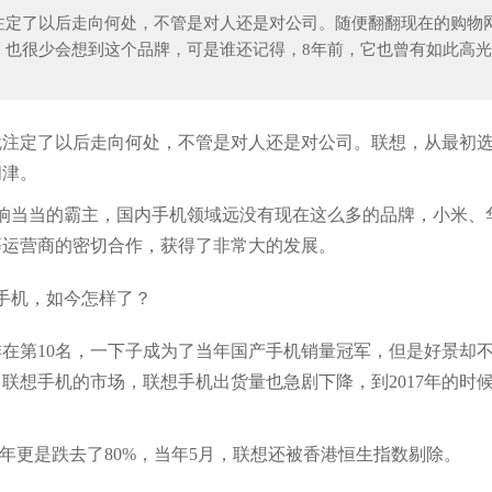
注定了以后走向何处，不管是对人还是对公司。随便翻翻现在的购物
，也很少会想到这个品牌，可是谁还记得，8年前，它也曾有如此高光
网易新MOBA+生存手游爆火，直播热度超
游戏首班车：从饭盒到地垫，日
就注定了以后走向何处，不管是对人还是对公司。联想，从最初
问津。
场是响当当的霸主，国内手机领域远没有现在这么多的品牌，小米、
等运营商的密切合作，获得了非常大的发展。
排在第10名，一下子成为了当年国产手机销量冠军，但是好景却
了联想手机的市场，联想手机出货量也急剧下降，到2017年的时
18年更是跌去了80%，当年5月，联想还被香港恒生指数剔除。