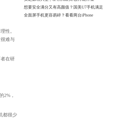
想要安全满分又有高颜值？国美U7手机满足
全面屏手机更容易碎？看看两台iPhone
归理性。
致很难与
两者在研
的2%，
机都很少