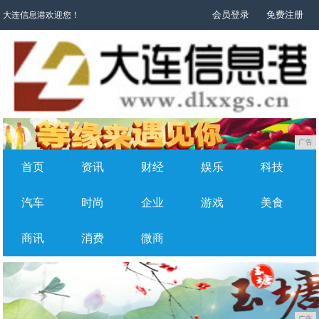
会员登录
免费注册
大连信息港欢迎您！
广告
首页
资讯
财经
娱乐
科技
汽车
时尚
企业
游戏
美食
商讯
消费
微商
广告