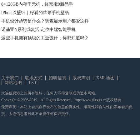
8+128GB内存千元机，红辣椒9新品手
iPhoneX壁纸｜好看的苹果手机壁纸
手机设计趋势是什么？调查显示用户都爱这样
诺基亚N系列或复活 定位中端智能手机
这些手机拥有顶级的工业设计，你都知道吗？
关于我们
联系方式
招聘信息
版权声明
XML地图
网站地图
TXT
大连信息港上的所有资料，任何人不得复制或仿造本网站。
Copyright © 2006-2019 All Rights Reserved。http://www.dlxxgs.cn版权所有
免责声明：本站上会员自行发布的信息的真实性、准确性和合法性由发布会员负
责，大连信息港对此不承担任何保证责任。