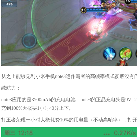
从之上能够见到小米手机note3运作霸者的高帧率模式彻底没
续航力：
note3应用的是3500mAh的充电电池，note3的正品充电头是9V=2A 
充到100%大概要1小时40分上下。
打王者荣耀一小时大概耗费10%的用电量（不动高帧率），打开