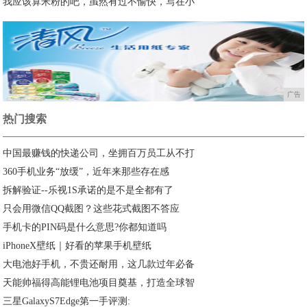
我应该算米粉的吧，虽然有过不愉快，写在小
广告
热门搜索
中国最赚钱的快递公司，坐拥百万员工从不打
360手机业务“放缓”，近年来那些存在感
拆解验证--乐视1S承诺的是不是全都有了
只会用微信QQ截图？这些花式截图不答应
手机卡的PIN码是什么意思?你都知道吗
iPhoneX壁纸｜好看的苹果手机壁纸
大电池好手机，不贵还耐用，这几款过年必备
天能帅福得高能锂电池项目奠基，打造全球智
三星GalaxyS7Edge第一手评测: