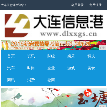
会员登录
免费注册
大连信息港欢迎您！
广告
首页
资讯
财经
娱乐
科技
汽车
时尚
企业
游戏
美食
商讯
消费
微商
广告