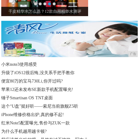
西班牙王后这么瘦还有肌肉？穿小白裙抬手二
广告
小米note3使用感受
升级了iOS12很后悔,没关系手把手教你
便宜80万的宝马730Li,你开过吗?
苹果12还未发布SE新款手机配置曝光!
锤子Smartisan OS TNT桌面
这个“U盘”挺好听——索尼当前旗舰Z5听
iPhone维修价格出炉,真的修不起!
红米Note5配置曝光,售价与ZUK一款
为什么手机越用越卡顿?